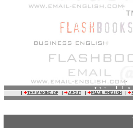
+ + + f l a
|
THE MAKING OF
|
ABOUT
|
EMAIL ENGLISH
|