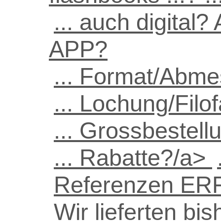
... auch digital?
APP?
... Format/Abm
... Lochung/Filo
... Grossbestel
... Rabatte?/a>
Referenzen E
Wir lieferten bis