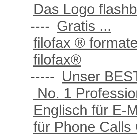
Das Logo flash
----
Gratis ...
filofax ® format
filofax®
-----
Unser BEST
No. 1 Professi
Englisch für E-Ma
für Phone Calls